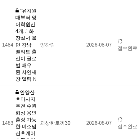
"유치원
때부터 영
어학원만
4개.." 화
장실서 울
1484
던 강남
양찬림
2026-08-07
접수완료
엘리트 출
신이 글로
벌 배우
된 사연새
창 열림
N
안양산
후마사지
추천 수원
화성 용인
출장 가능
1483
괴상한토끼30
2026-08-07
한 미소맘
접수완료
산후케어