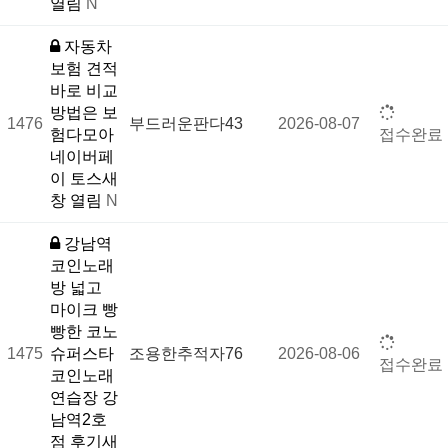
열림
N
자동차
보험 견적
바로 비교
방법은 보
1476
부드러운판다43
2026-08-07
험다모아
접수완료
네이버페
이 토스새
창 열림
N
강남역
코인노래
방 넓고
마이크 빵
빵한 코노
1475
슈퍼스타
조용한추적자76
2026-08-06
접수완료
코인노래
연습장 강
남역2호
점 후기새