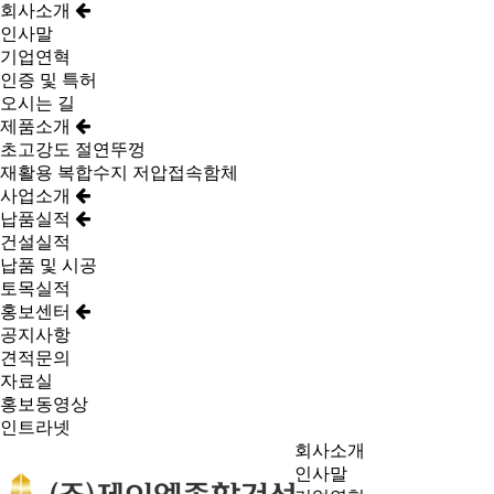
회사소개
인사말
기업연혁
인증 및 특허
오시는 길
제품소개
초고강도 절연뚜껑
재활용 복합수지 저압접속함체
사업소개
납품실적
건설실적
납품 및 시공
토목실적
홍보센터
공지사항
견적문의
자료실
홍보동영상
인트라넷
회사소개
인사말