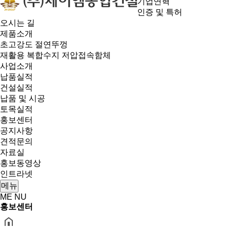
기업연혁
인증 및 특허
오시는 길
제품소개
초고강도 절연뚜껑
재활용 복합수지 저압접속함체
사업소개
납품실적
건설실적
납품 및 시공
토목실적
홍보센터
공지사항
견적문의
자료실
홍보동영상
인트라넷
메뉴
ME
NU
홍보센터