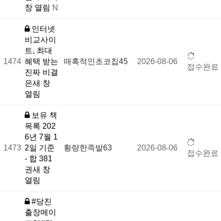
창 열림
N
인터넷
비교사이
트, 최대
1474
혜택 받는
매혹적인초코칩45
2026-08-06
접수완료
진짜 비결
은새 창
열림
보유 책
목록 202
6년 7월 1
1473
2일 기준
황량한족발63
2026-08-06
접수완료
- 합 381
권새 창
열림
#당진
출장메이