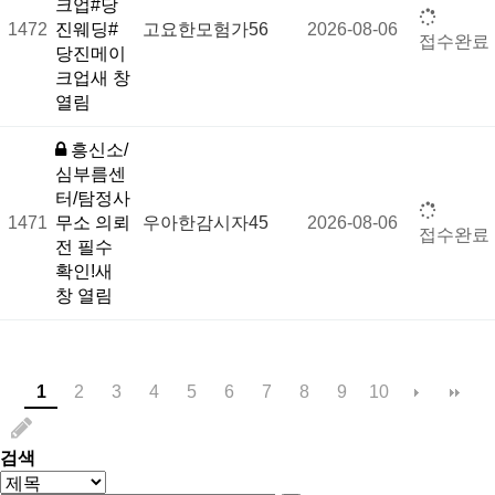
크업#당
1472
진웨딩#
고요한모험가56
2026-08-06
접수완료
당진메이
크업새 창
열림
흥신소/
심부름센
터/탐정사
1471
무소 의뢰
우아한감시자45
2026-08-06
접수완료
전 필수
확인!새
창 열림
1
2
3
4
5
6
7
8
9
10
검색