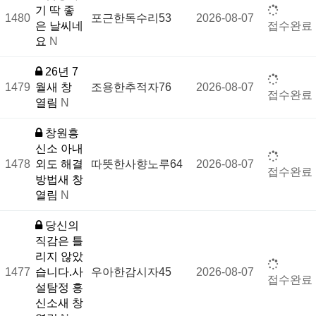
기 딱 좋
1480
포근한독수리53
2026-08-07
은 날씨네
접수완료
요
N
26년 7
1479
월새 창
조용한추적자76
2026-08-07
접수완료
열림
N
창원흥
신소 아내
1478
외도 해결
따뜻한사향노루64
2026-08-07
접수완료
방법새 창
열림
N
당신의
직감은 틀
리지 않았
1477
습니다.사
우아한감시자45
2026-08-07
접수완료
설탐정 흥
신소새 창