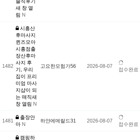
솔직후기
새 창 열
림
N
시흥산
후마사지
퀸즈모아
시흥점출
장산후마
사지 후
1482
고요한모험가56
2026-08-07
기, 우리
접수완료
집이 프리
미엄 마사
지샵이 되
는 매직새
창 열림
N
출장안
1481
하얀에메랄드31
2026-08-07
마
N
접수완료
캠핑하