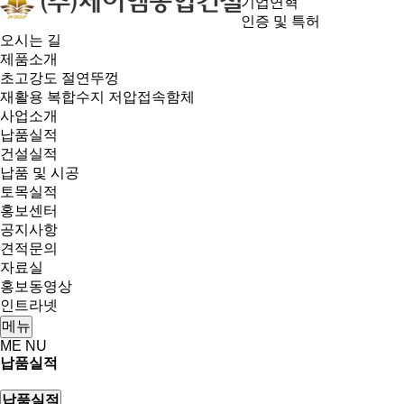
기업연혁
인증 및 특허
오시는 길
제품소개
초고강도 절연뚜껑
재활용 복합수지 저압접속함체
사업소개
납품실적
건설실적
납품 및 시공
토목실적
홍보센터
공지사항
견적문의
자료실
홍보동영상
인트라넷
메뉴
ME
NU
납품실적
납품실적