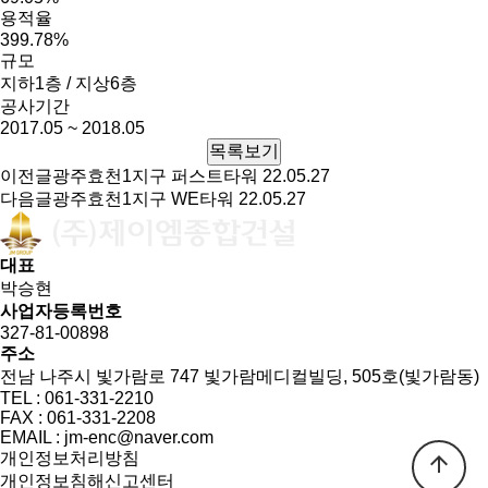
용적율
399.78%
규모
지하1층 / 지상6층
공사기간
2017.05 ~ 2018.05
목록보기
이전글
광주효천1지구 퍼스트타워
22.05.27
다음글
광주효천1지구 WE타워
22.05.27
대표
박승현
사업자등록번호
327-81-00898
주소
전남 나주시 빛가람로 747 빛가람메디컬빌딩, 505호(빛가람동)
TEL : 061-331-2210
FAX : 061-331-2208
EMAIL : jm-enc@naver.com
개인정보처리방침
arrow_upward
개인정보침해신고센터