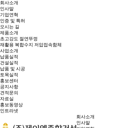
회사소개
인사말
기업연혁
인증 및 특허
오시는 길
제품소개
초고강도 절연뚜껑
재활용 복합수지 저압접속함체
사업소개
납품실적
건설실적
납품 및 시공
토목실적
홍보센터
공지사항
견적문의
자료실
홍보동영상
인트라넷
회사소개
인사말